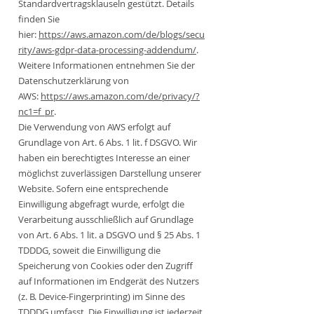
Standardvertragsklauseln gestützt. Details
finden Sie
hier:
https://aws.amazon.com/de/blogs/secu
rity/aws-gdpr-data-processing-addendum/
.
Weitere Informationen entnehmen Sie der
Datenschutzerklärung von
AWS:
https://aws.amazon.com/de/privacy/?
nc1=f_pr
.
Die Verwendung von AWS erfolgt auf
Grundlage von Art. 6 Abs. 1 lit. f DSGVO. Wir
haben ein berechtigtes Interesse an einer
möglichst zuverlässigen Darstellung unserer
Website. Sofern eine entsprechende
Einwilligung abgefragt wurde, erfolgt die
Verarbeitung ausschließlich auf Grundlage
von Art. 6 Abs. 1 lit. a DSGVO und § 25 Abs. 1
TDDDG, soweit die Einwilligung die
Speicherung von Cookies oder den Zugriff
auf Informationen im Endgerät des Nutzers
(z. B. Device-Fingerprinting) im Sinne des
TDDDG umfasst. Die Einwilligung ist jederzeit