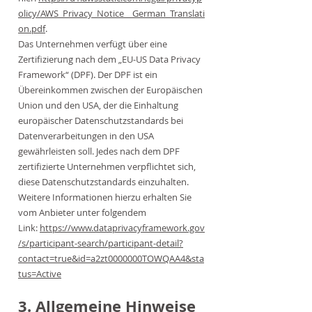
olicy/AWS_Privacy_Notice__German_Translati
on.pdf
.
Das Unternehmen verfügt über eine
Zertifizierung nach dem „EU-US Data Privacy
Framework“ (DPF). Der DPF ist ein
Übereinkommen zwischen der Europäischen
Union und den USA, der die Einhaltung
europäischer Datenschutzstandards bei
Datenverarbeitungen in den USA
gewährleisten soll. Jedes nach dem DPF
zertifizierte Unternehmen verpflichtet sich,
diese Datenschutzstandards einzuhalten.
Weitere Informationen hierzu erhalten Sie
vom Anbieter unter folgendem
Link:
https://www.dataprivacyframework.gov
/s/participant-search/participant-detail?
contact=true&id=a2zt0000000TOWQAA4&sta
tus=Active
3. Allgemeine Hinweise